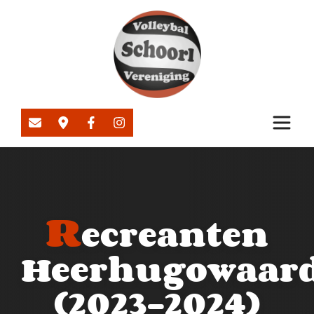
R
ecreanten
Heerhugowaar
(2023-2024)