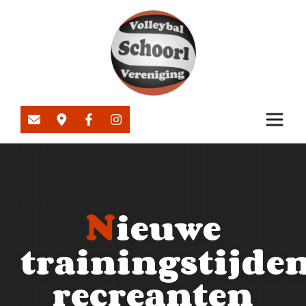
N
ieuwe
trainingstijde
recreanten